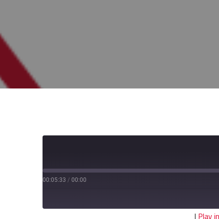
00:05:33
/
00:00
|
Play 