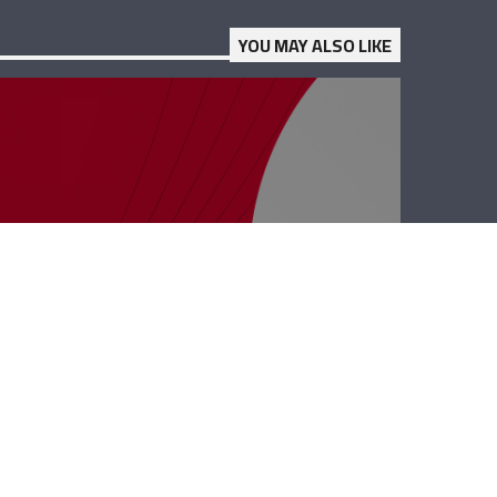
YOU MAY ALSO LIKE
رأي حر – الإسفنج
والفوشات
النفسية