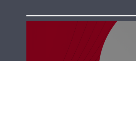
رأي حر – تجربة
النوايا والمناطق
التجريبية