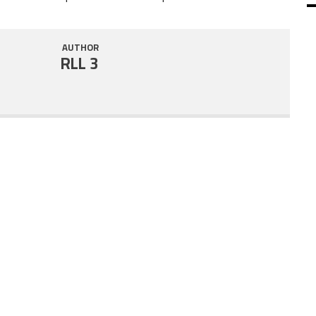
SHARE
RSS FEED
AUTHOR
LINK
RLL 3
EMBED