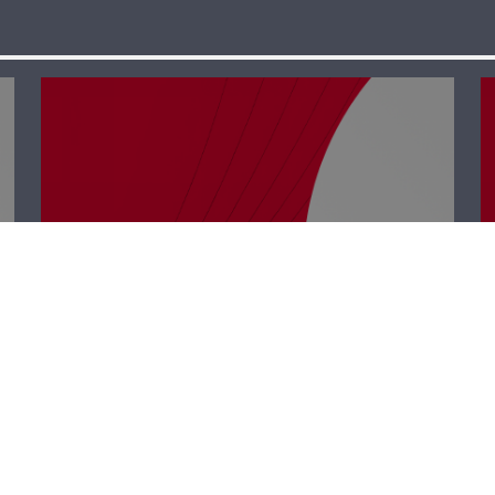
رأي حر – سلموا
على نيوتن