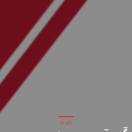
رأي حر