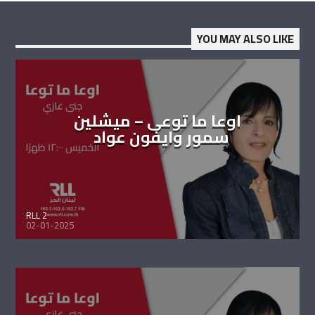
YOU MAY ALSO LIKE
اوعا ما توعى – ميشلين
سمور وايفون عواد
RLL 2
02-01-2025