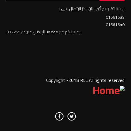
لإعلاناتكم عبر أثير لبنان الحرّ الإتصال على :
01561639
01561640
لإعلاناتكم عبر موقعنا الإتصال عبر: 09225577
Copyright -2018 RLL All rights reserved