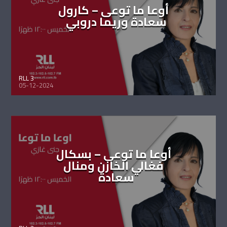
أوعا ما توعى – كارول
سعادة وريما دروبي
RLL 3
05-12-2024
أوعا ما توعى – بسكال
فغالي الخازن ومنال
سعادة