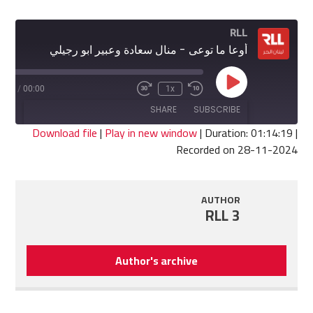
RLL
أوعا ما توعى - منال سعادة وعبير ابو رجيلي
Play
4:19
/
00:00
1x
Fast
Rewind
Episode
Forward
10
SHARE
SUBSCRIBE
30
Seconds
seconds
Download file
|
Play in new window
|
Duration: 01:14:19
|
Recorded on 28-11-2024
SHARE
RSS FEED
LINK
AUTHOR
RLL 3
EMBED
Author's archive