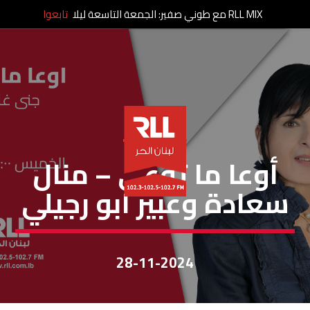
RLL MIX مع طوني صفير: الجمعة التاسعة ليلا
تابعوا
اوعا ما توعى
أوعا ما توعى – منال
سعادة وعبير ابو رجيلي
28-11-2024