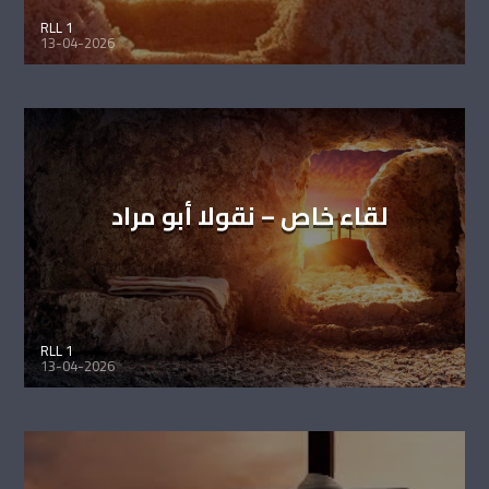
RLL 1
13-04-2026
لقاء خاص – نقولا أبو مراد
RLL 1
13-04-2026