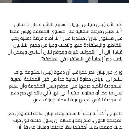
أكد نائب رئيس مجلس الوزراء السابق النائب غسان حاصباني
“أننا نعيش مرحلة انتقالية على مستوى المنطقة وليس فقط
على مستوى لبنان”، مشدداً على “أننا أمام فرصة ذهبية يجب
التقاطها والإستفادة منها وتتطلب وعياً من جميع اللبنانيين”،
مُشيرًا الى أن “التحولات كبيرة وموقع لبنان أساسي ويمكن أن
يلعب دوراً إيجابياً في الاستقرار في المنطقة”.
ورأى عبر لبنان الحر كمراقب أن دعوة رئيس الحكومة نواف
سلام الى الرياض خطوة ايجابية جداً من قبل المملكة العربية
السعودية لتأكيد حرصها على موقع رئيس الحكومة وأن سلام
ليس متروكا أو معزولا، مشيراً الى انها تأتي بالتوازي مع دعم
السعودية لرئيس الجمهورية العماد جوزاف عون.
حاصباني أكّد أنه يجب ألا نسمح ببقاء لبنان ساحة للتفاوض مع
المجتمع الدولي، فلم يعد بإمكانه ان يكون منصة لأي حرب
كانت ومهما كانت أحقيتها بنظر فاعلها وهناك من قرّر أن