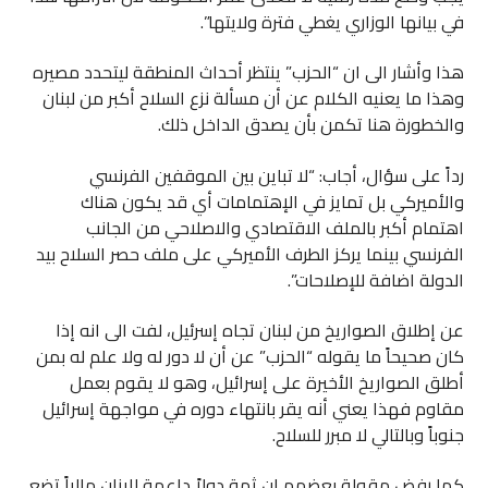
في بيانها الوزاري يغطي فترة ولايتها”.
هذا وأشار الى ان “الحزب” ينتظر أحداث المنطقة ليتحدد مصيره
وهذا ما يعنيه الكلام عن أن مسألة نزع السلاح أكبر من لبنان
والخطورة هنا تكمن بأن يصدق الداخل ذلك.
رداً على سؤال، أجاب: “لا تباين بين الموقفين الفرنسي
والأميركي بل تمايز في الإهتمامات أي قد يكون هناك
اهتمام أكبر بالملف الاقتصادي والاصلاحي من الجانب
الفرنسي بينما يركز الطرف الأميركي على ملف حصر السلاح بيد
الدولة اضافة للإصلاحات”.
عن إطلاق الصواريخ من لبنان تجاه إسرئيل، لفت الى انه إذا
كان صحيحاً ما يقوله “الحزب” عن أن لا دور له ولا علم له بمن
أطلق الصواريخ الأخيرة على إسرائيل، وهو لا يقوم بعمل
مقاوم فهذا يعني أنه يقر بانتهاء دوره في مواجهة إسرائيل
جنوباً وبالتالي لا مبرر للسلاح.
كما رفض مقولة بعضهم إن ثمة دولاً داعمة للبنان مالياً تضع