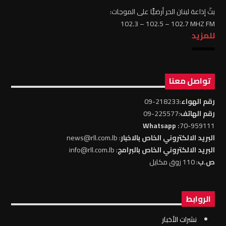
بثّ إذاعة لبنان الحر أرضيًّا على الموجات:
102.3 – 102.5 – 102.7 MHZ FM
للمزيد
تواصل معنا
رقم الهواء
:218233-09
رقم الهاتف
:225577-09
: Whatsapp
70-959111
البريد الالكتروني الخاص بالاخبار
: news@rll.com.lb
البريد الالكتروني الخاص بالبرامج
: info@rll.com.lb
ص.ب
: 110 زوق مكايل
الروابط
نشرات الأخبار