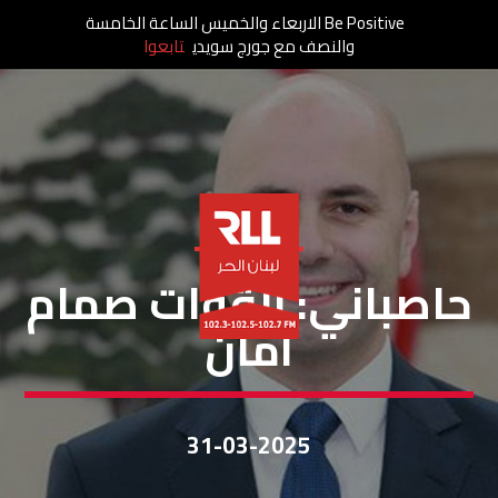
Be Positive الاربعاء والخميس الساعة الخامسة
والنصف مع جورج سويدي
تابعوا
خاص لبنان الحر
حاصباني: القوات صمام
أمان
31-03-2025