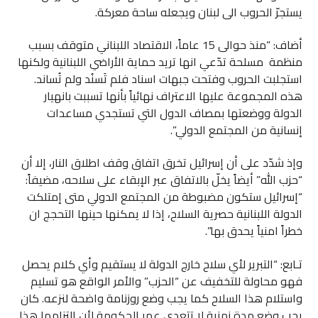
يستجرّ الحروب الى لبنان ويجعله ساحة معركة.
أضاف: “منذ حوالى 15 عاماً، الاقتصاد اللبناني متوقف بسبب
منظمة مسلحة تدّعي انها تريد حماية الأراضي اللبنانية ولكنها
استجلبت الحروب وفتحت جبهات اسناد فلم تَسنُد ولم تُساند.
هذه المجموعة عليها الاعتراف نهائياً بأنها تسببت بانهيار
الدولة ووضعتها بمصاف الدول التي تستجدي مساعدات
إنسانية من المجتمع الدولي”.
وإذ شدّد على أن إسرائيل تخرق اتفاق وقف اطلاق النار، إلا أن
“حزب الله” أيضاً يخلّ بالاتفاق عبر الإبقاء على سلاحه، مضيفاً:
“إسرائيل ستكون مضبوطة من المجتمع الدولي متى إمتلكت
الدولة اللبنانية حصرية السلاح، إذا لا يمكنها حينها التحجج ان
خطراً امنياً يحدق بها”.
تـابع: “التبرير لأي سلاح خارج الدولة لا يستقيم وأي كلام يحصل
فهو محاولة للتخفيف عن “الحزب” والأمر الواقع هو تسليم
واستلام هذا السلاح كما يجب وضع روزنامة واضحة لنزعه. كان
يجب وضع مدة زمنية لا تتعدى عمر الحكومة لأن التزامها هذا