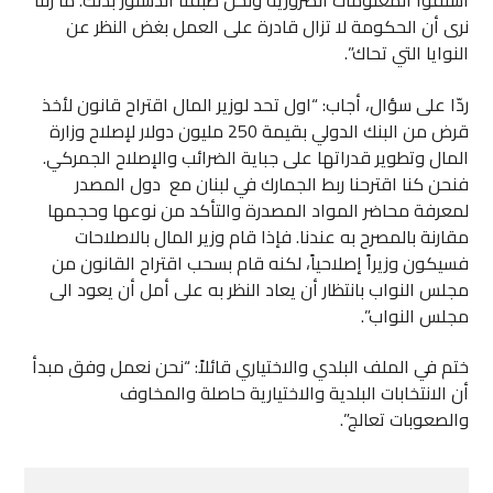
استقوا المعلومات الضرورية ونحن طبقنا الدستور بذلك. ما زلنا
نرى أن الحكومة لا تزال قادرة على العمل بغض النظر عن
النوايا التي تحاك”.
ردّا على سؤال، أجاب: “اول تحد لوزير المال اقتراح قانون لأخذ
قرض من البنك الدولي بقيمة 250 مليون دولار لإصلاح وزارة
المال وتطوير قدراتها على جباية الضرائب والإصلاح الجمركي.
فنحن كنا اقترحنا ربط الجمارك في لبنان مع دول المصدر
لمعرفة محاضر المواد المصدرة والتأكد من نوعها وحجمها
مقارنة بالمصرح به عندنا. فإذا قام وزير المال بالاصلاحات
فسيكون وزيراً إصلاحياً، لكنه قام بسحب اقتراح القانون من
مجلس النواب بانتظار أن يعاد النظر به على أمل أن يعود الى
مجلس النواب”.
ختم في الملف البلدي والاختياري قائلاً: “نحن نعمل وفق مبدأ
أن الانتخابات البلدية والاختيارية حاصلة والمخاوف
والصعوبات تعالج”.