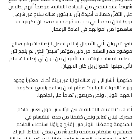
شروطاً عليه تنتقص من السيادة اللبنانية، موضحاً أنهم يطلبون
على الأقلّ ضمانات أكيدة بأن لا يكون هناك سلاح غير شرعي
يورط لبنان مجدداً في حرب مدمّرة جديدة بعد ان يكونوا قد
ساهموا من اموالهم في اعادة الإعمار.
تابع: “لم ولن تأتي الأموال إذا لم تحصل الإصلاحات ولم يعالج
موضوع حصر السلاح. خير دليل مؤتمر “سيدر” الذي لم ينجح لأن
عصابة الفساد حاولت جلب الأموال من دون أي إصلاحات، فلم
تأتي حينها الأموال بل كان الانهيار”.
حكومياً، أشار الى ان هناك نوايا غير بريئة تُحاك، معتبراً وجود
وزراء “القوات اللبنانية” صمّام امان وداعم رئيسيّ لحكومة
العهد الأولى، ونحن حريصون تماماً على نجاحها.
أضاف: “تداعيات الاختلافات بين الرئاستين حول تعيين حاكم
مصرف لبنان تعالج ونحن خففنا من حدة الانقسام في
الحكومة وخفضنا التوتر حين إقترح وزراؤنا استدعاء الحاكم
كمرشح واستيضاح موقفه بالمباشر من بعض النقاط. الوزراء