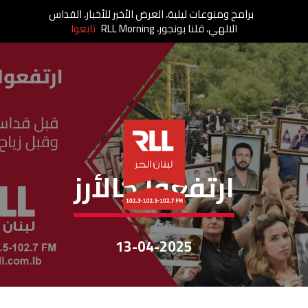
برامج ومنوعات ليلية، العرض الأخير للأخبار، القداس
الالهي، قلنا بونجور، RLL Morning
تابعوا
إرتفعوا كالأرز
ارتفعوا كالأرز
13-04-2025