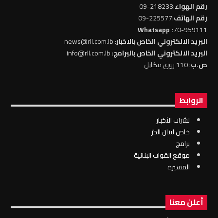
رقم الهواء
:218233-09
رقم الهاتف
:225577-09
: Whatsapp
70-959111
البريد الالكتروني الخاص بالاخبار
: news@rll.com.lb
البريد الالكتروني الخاص بالبرامج
: info@rll.com.lb
ص.ب
: 110 زوق مكايل
الروابط
نشرات الأخبار
خاص لبنان الحرّ
برامج
موقع القوات البنانية
المسيرة
أعلن معنا