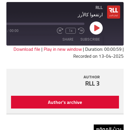
RLL
ارتفعوا كالأرز
Play
0:59
/
00:00
1x
Fast
Rewind
Episode
Forward
10
SHARE
SUBSCRIBE
30
Seconds
seconds
Download file
|
Play in new window
|
Duration: 00:00:59
|
Recorded on 13-04-2025
SHARE
RSS FEED
LINK
AUTHOR
RLL 3
EMBED
Author's archive
بحث الموقع