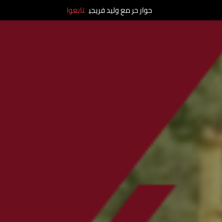
حوار حر مع وليد فريجي
تابعوا