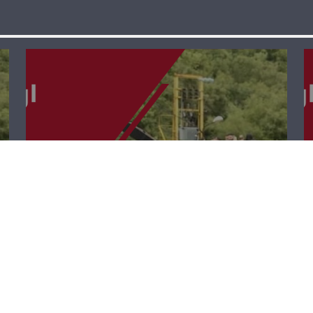
إرتفعوا كالأرز