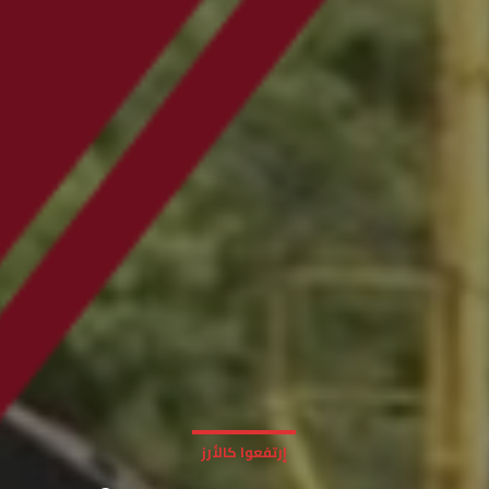
إرتفعوا كالأرز