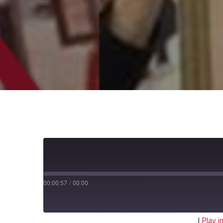
00:00:57
/
00:00
|
Play 