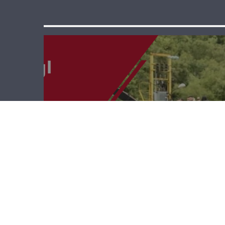
إرتفعوا كالأرز