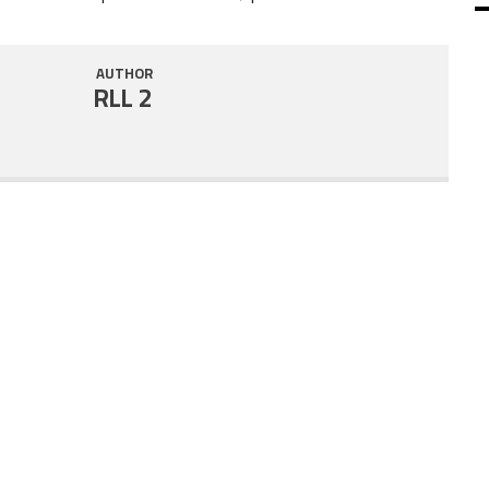
SHARE
RSS FEED
AUTHOR
LINK
RLL 2
EMBED