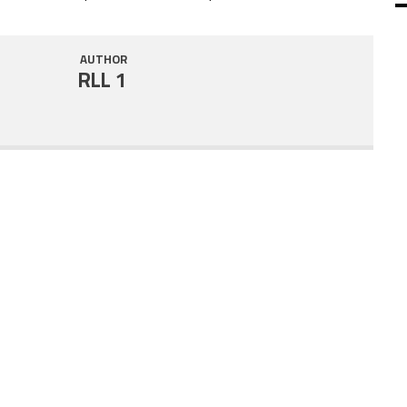
SHARE
RSS FEED
AUTHOR
LINK
RLL 1
EMBED