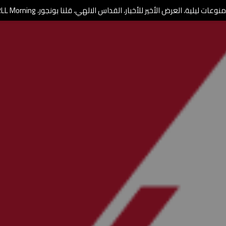
وعات ليلية، العرض الأخير للأخبار، القداس الالهي، قلنا بونجور، RLL Morning