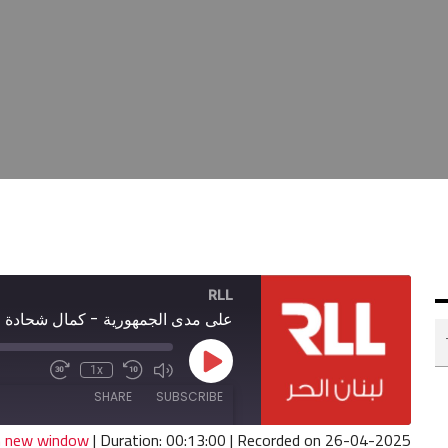
RLL
على مدى الجمهورية - كمال شحادة
Play
1x
Fast
Mute/Unmute
Rewind
Episode
Forward
Episode
10
SHARE
SUBSCRIBE
30
Seconds
seconds
in new window
|
Duration: 00:13:00
|
Recorded on 26-04-2025