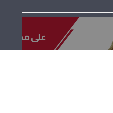
على مدى
الجمهوريّة –
هشام حمدان