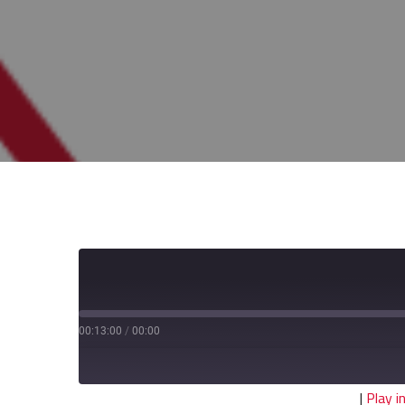
00:13:00
/
00:00
|
Play 