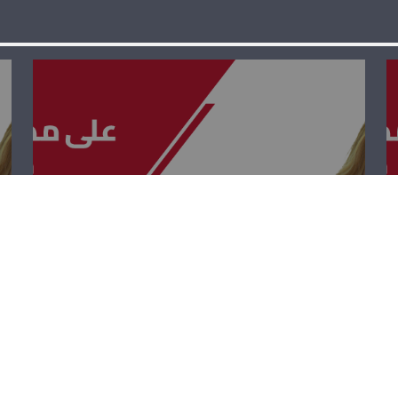
على مدى
الجمهوريّة – يعرب
صخر