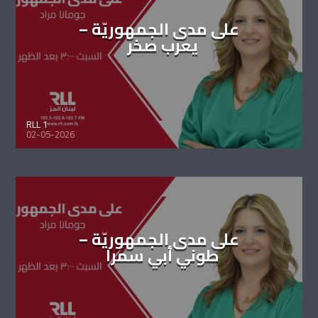
على مدى الجمهوريّة –
يعرب صخر
RLL 1
02-05-2026
على مدى الجمهوريّة –
طوني أبي سمرا