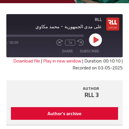
RLL
على مدى الجمهورية - محمد مكاوي
Play
0:10
/
00:00
1x
Fast
Rewind
Episode
Forward
10
SHARE
SUBSCRIBE
30
Seconds
seconds
Download file
|
Play in new window
|
Duration: 00:10:10
|
Recorded on 03-05-2025
SHARE
RSS FEED
LINK
AUTHOR
RLL 3
EMBED
Author's archive