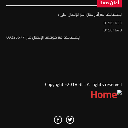
أعلن معنا
لإعلاناتكم عبر أثير لبنان الحرّ الإتصال على :
01561639
01561640
لإعلاناتكم عبر موقعنا الإتصال عبر: 09225577
Copyright -2018 RLL All rights reserved