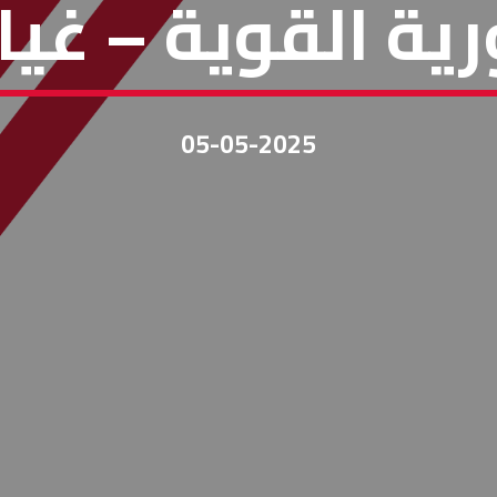
ية القوية – غيا
05-05-2025