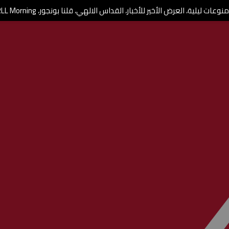
وعات ليلية، العرض الأخير للأخبار، القداس الالهي، قلنا بونجور، RLL Morning