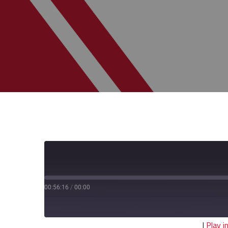
00:56:16
/
00:00
|
Play 