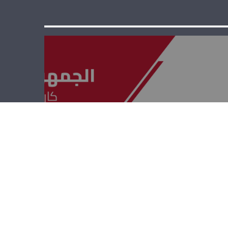
الجمهوريّة القويّة
– ريشار قيومجيان