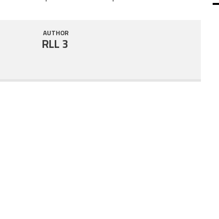
SHARE
RSS FEED
AUTHOR
LINK
RLL 3
EMBED