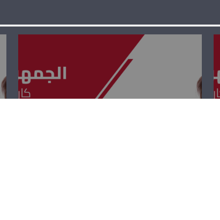
الجمهوريّة القويّة
– جو عيسى
الخوري