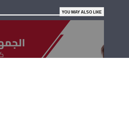
YOU MAY ALSO LIKE
الجمهوريّة القويّة
– فادي كرم