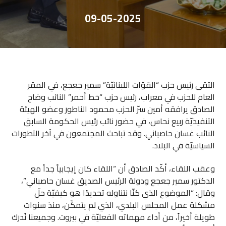
09-05-2025
التقى رئيس حزب “القوّات اللبنانيّة” سمير جعجع، في المقر
العام للحزب في معراب، رئيس حزب “خط أحمر” النائب وضاح
الصادق يرافقه أمين سرّ الحزب محمود الناطور وعضو الهيئة
التنفيذيّة ربيع نحاس، في حضور نائب رئيس الحكومة السابق
النائب غسان حاصباني. وقد تباحث المجتمعون في آخر التطورات
السياسيّة في البلاد.
وعقب اللقاء، أكّد الصادق أن “اللقاء كان إيجابياً جداً مع
الدكتور سمير جعجع ودولة الرئيس الصديق غسان حاصباني”،
وقال: “الموضوع الذي كنّا نتناوله تحديدًا هو كيفيّة حلّ
مشكلة عمل المجلس البلدي، الذي لم يتمكّن، منذ سنوات
طويلة أخيراً، من أداء مهماته الفعليّة في بيروت. وجميعنا نُدرك