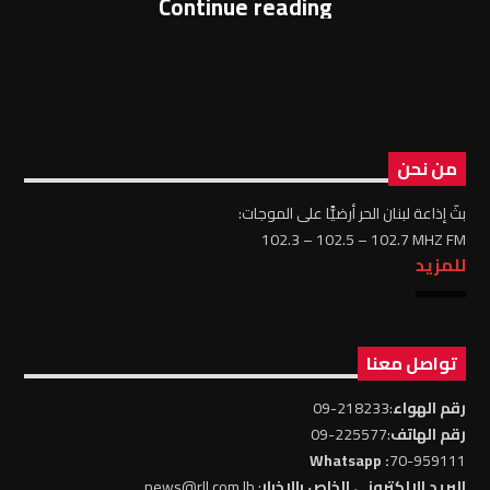
Continue reading
من نحن
بثّ إذاعة لبنان الحر أرضيًّا على الموجات:
102.3 – 102.5 – 102.7 MHZ FM
للمزيد
تواصل معنا
رقم الهواء
:218233-09
رقم الهاتف
:225577-09
: Whatsapp
70-959111
البريد الالكتروني الخاص بالاخبار
: news@rll.com.lb