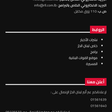
البريد الالكتروني الخاص بالبرامج
: info@rll.com.lb
ص.ب
: 110 زوق مكايل
الروابط
نشرات الأخبار
خاص لبنان الحرّ
برامج
موقع القوات البنانية
المسيرة
أعلن معنا
لإعلاناتكم عبر أثير لبنان الحرّ الإتصال على :
01561639
01561640