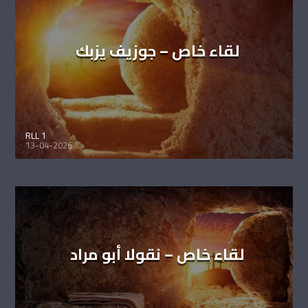
لقاء خاص – جوزيف يزبك
RLL 1
13-04-2026
لقاء خاص – نقولا أبو مراد