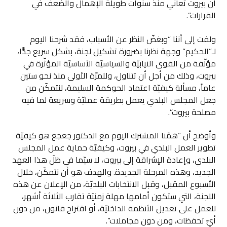
أن بيروت تُعاني منذ سنوات طويلة الإهمال والضعف في
القرارات”.
ولفت إلى أننا “وبغضّ النظر عن الأسباب، فقد شرحنا اليوم
لـ”الحكيم” وجهة نظرنا بضرورة تشكيل لجنة، بشكل سريع جدًّا،
مؤلّفة من القوى النيابيّة والسياسيّة الأساسيّة المؤثّرة في
بيروت، وذلك من أجل أن تتناول، وللمرّة الأولى منذ نحو ستين
عاماً، مسألة كيفيّة اعتماد الحوكمة السليمة، لنتمكّن من
جعل المجلس البلدي يعمل بطريقة عمليّة وسريعة لما فيه
مصلحة بيروت”.
وأوضح أن “هَمّنا المشترك اليوم مع الدكتور جعجع هو كيفيّة
تطوير العمل البلدي في بيروت، وكيفيّة حماية عمل المجلس
البلدي، وإعادة الإشراقة إلى بيروت، لا سيّما في ظلّ هذا العهد
الجديد، وهذه المرحلة الجديدة. والهدف هو أن نتمكّن، خلال
الأسبوع المقبل، وقبل الانتخابات البلديّة، من الإعلان عن هذه
اللجنة، التي ستكون أمامها مهلة زمنيّة تقارب الثلاثة أشهر،
للعمل على تعديل الأنظمة الداخليّة، أو اقتراح قانون، من دون
أيّ تحفظات، ومن دون مجاملات”.