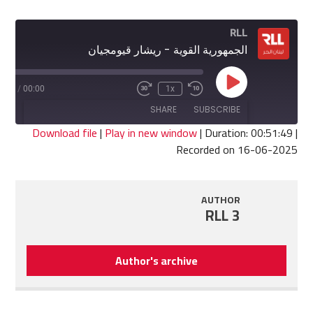
RLL
الجمهورية القوية - ريشار قيومجيان
Play
1:49
/
00:00
1x
Fast
Rewind
Episode
Forward
10
SHARE
SUBSCRIBE
30
Seconds
seconds
Download file
|
Play in new window
|
Duration: 00:51:49
|
Recorded on 16-06-2025
SHARE
RSS FEED
LINK
AUTHOR
RLL 3
EMBED
Author's archive