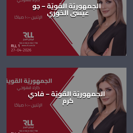
الجمهوريّة القويّة – جو
عيسى الخوري
RLL 1
27-04-2026
الجمهوريّة القويّة – فادي
كرم