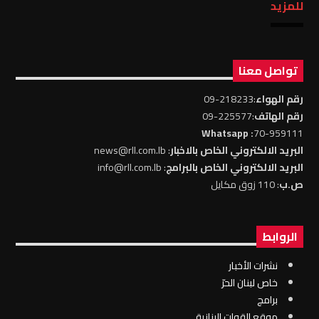
للمزيد
تواصل معنا
رقم الهواء
:218233-09
رقم الهاتف
:225577-09
: Whatsapp
70-959111
البريد الالكتروني الخاص بالاخبار
: news@rll.com.lb
البريد الالكتروني الخاص بالبرامج
: info@rll.com.lb
ص.ب
: 110 زوق مكايل
الروابط
نشرات الأخبار
خاص لبنان الحرّ
برامج
موقع القوات البنانية