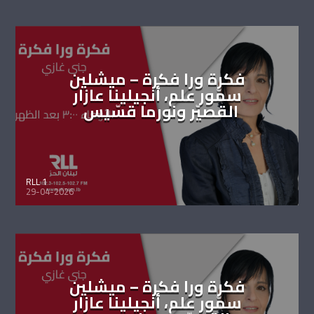
فكرة ورا فكرة – ميشلين
سمّور علم، أنجيلينا عازار
القصيّر ونورما قسّيس
RLL 1
29-04-2026
فكرة ورا فكرة – ميشلين
سمّور علم، أنجيلينا عازار