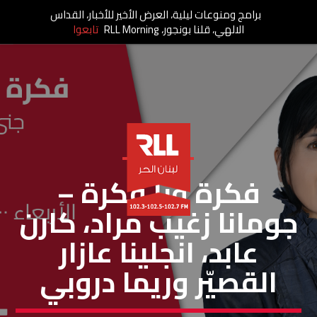
برامج ومنوعات ليلية، العرض الأخير للأخبار، القداس
الالهي، قلنا بونجور، RLL Morning
تابعوا
فكرة ورا فكرة
فكرة ورا فكرة –
جومانا زغيب مراد، كارن
عابد، انجلينا عازار
القصيّر وريما دروبي