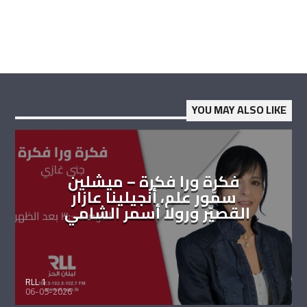
YOU MAY ALSO LIKE
فكرة ورا فكرة – ميشلين
سمّور علم، أنجيلينا عازار
القصيّر ورولا أسمر الشامي
RLL 1
06-05-2026