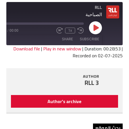
RLL
الصباحية
Play
8:53
/
00:00
1x
Fast
Rewind
Episode
Forward
10
SHARE
SUBSCRIBE
30
Seconds
seconds
Download file
|
Play in new window
|
Duration: 00:28:53
|
Recorded on 02-07-2025
SHARE
RSS FEED
LINK
AUTHOR
RLL 3
EMBED
Author's archive
بحث الموقع