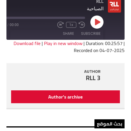
RLL
الصباحية
Play
5:57
/
00:00
1x
Fast
Rewind
Episode
Forward
10
SHARE
SUBSCRIBE
30
Seconds
seconds
Download file
|
Play in new window
|
Duration: 00:25:57
|
Recorded on 04-07-2025
SHARE
RSS FEED
LINK
AUTHOR
RLL 3
EMBED
Author's archive
بحث الموقع