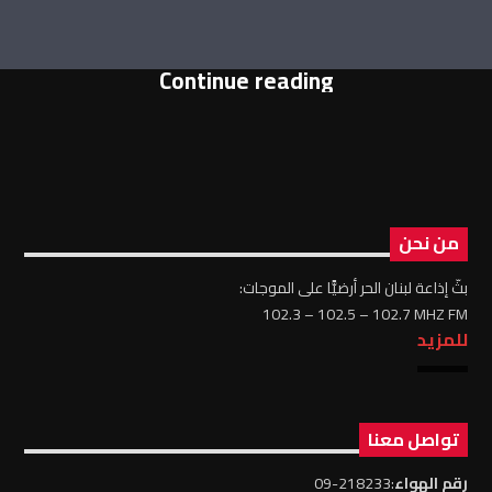
Continue reading
من نحن
بثّ إذاعة لبنان الحر أرضيًّا على الموجات:
102.3 – 102.5 – 102.7 MHZ FM
للمزيد
تواصل معنا
رقم الهواء
:218233-09