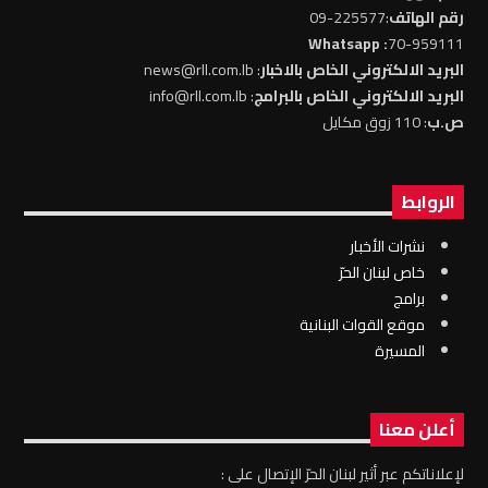
رقم الهاتف
:225577-09
: Whatsapp
70-959111
البريد الالكتروني الخاص بالاخبار
: news@rll.com.lb
البريد الالكتروني الخاص بالبرامج
: info@rll.com.lb
ص.ب
: 110 زوق مكايل
الروابط
نشرات الأخبار
خاص لبنان الحرّ
برامج
موقع القوات البنانية
المسيرة
أعلن معنا
لإعلاناتكم عبر أثير لبنان الحرّ الإتصال على :