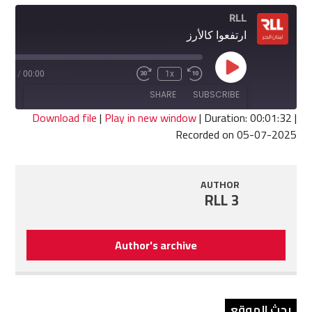
RLL
ارتفعوا كالأرز
Play
1:32
/
00:00
1x
Fast
Rewind
Episode
Forward
10
SHARE
SUBSCRIBE
30
Seconds
seconds
Download file
|
Play in new window
|
Duration: 00:01:32
|
Recorded on 05-07-2025
SHARE
RSS FEED
LINK
AUTHOR
RLL 3
EMBED
Author's archive
بحث الموقع