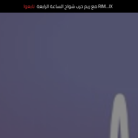
RIM…IX مع ريم حرب شواح الساعة الرابعة
تابعوا