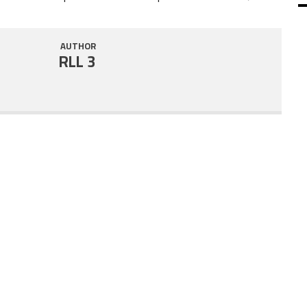
SHARE
RSS FEED
AUTHOR
LINK
RLL 3
EMBED