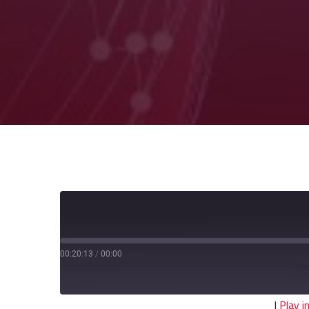
00:20:13
/
00:00
|
Play 