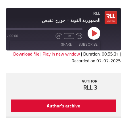
RLL
الجمهورية القوية - جورج عقيص
Play
5:31
/
00:00
1x
Fast
Rewind
Episode
Forward
10
SHARE
SUBSCRIBE
30
Seconds
seconds
Download file
|
Play in new window
|
Duration: 00:55:31
|
Recorded on 07-07-2025
SHARE
RSS FEED
LINK
AUTHOR
RLL 3
EMBED
Author's archive