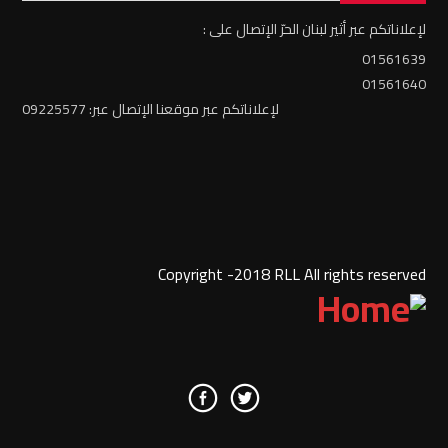
لإعلاناتكم عبر أثير لبنان الحرّ الإتصال على :
01561639
01561640
لإعلاناتكم عبر موقعنا الإتصال عبر: 09225577
Copyright -2018 RLL All rights reserved