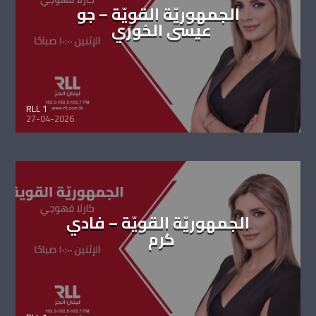
الجمهوريّة القويّة – جو
عيسى الخوري
RLL 1
27-04-2026
الجمهوريّة القويّة – فادي
كرم