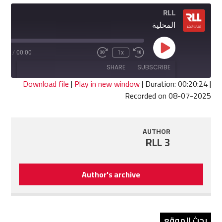
RLL
المحلية
Play
0:24
/
00:00
1x
Fast
Rewind
Episode
Forward
10
SHARE
SUBSCRIBE
30
Seconds
seconds
Download file
|
Play in new window
|
Duration: 00:20:24
|
Recorded on 08-07-2025
SHARE
RSS FEED
LINK
AUTHOR
RLL 3
EMBED
Author's archive
بحث الموقع