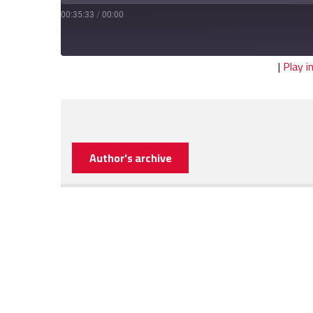
00:35:33
/
00:00
|
Play 
Author's archive