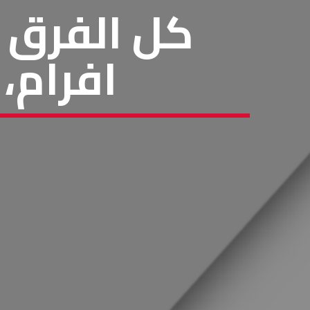
كل الفرق م
افرام، 