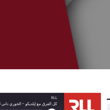
RLL
كل الفرق مع إيلديكو - الخوري داني ا