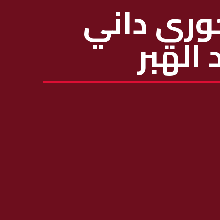
خوري داني
 الهبر