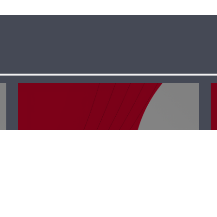
كل الفرق مع
إيلديكو – أنطوان
حبشي وإدغار
طرابلسي