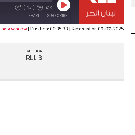
Play
1x
Fast
Mute/Unmute
Rewind
Episode
Forward
Episode
10
SHARE
SUBSCRIBE
30
Seconds
seconds
in new window
|
Duration: 00:35:33
|
Recorded on 09-07-2025
SHARE
RSS FEED
AUTHOR
LINK
RLL 3
EMBED