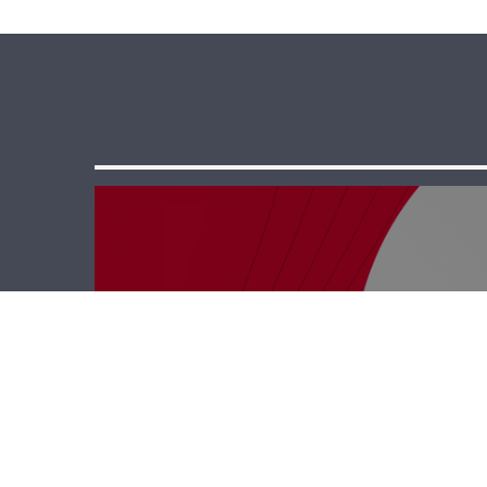
كل الفرق مع
إيلديكو – كريم
ضاهر