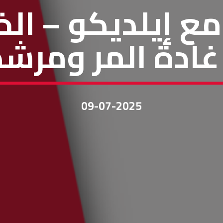
ع إيلديكو – ال
غادة المر ومرشد
09-07-2025