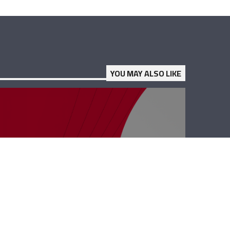
YOU MAY ALSO LIKE
كل الفرق مع
إيلديكو – فادي
ظريفة