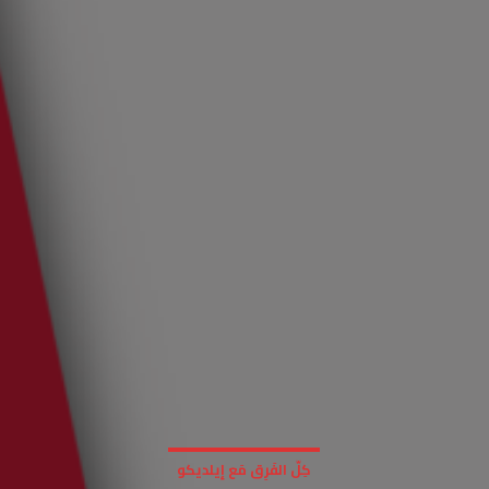
كِلّ الفَرِق مَع إيلديكو