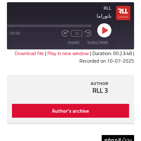
RLL
بانوراما
Play
3:48
/
00:00
1x
Fast
Rewind
Episode
Forward
10
SHARE
SUBSCRIBE
30
Seconds
seconds
Download file
|
Play in new window
|
Duration: 00:23:48
|
Recorded on 10-07-2025
SHARE
RSS FEED
LINK
AUTHOR
RLL 3
EMBED
Author's archive
بحث الموقع