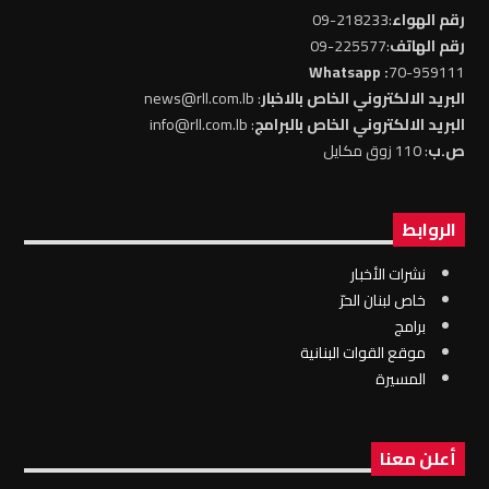
رقم الهواء
:218233-09
رقم الهاتف
:225577-09
: Whatsapp
70-959111
البريد الالكتروني الخاص بالاخبار
: news@rll.com.lb
البريد الالكتروني الخاص بالبرامج
: info@rll.com.lb
ص.ب
: 110 زوق مكايل
الروابط
نشرات الأخبار
خاص لبنان الحرّ
برامج
موقع القوات البنانية
المسيرة
أعلن معنا