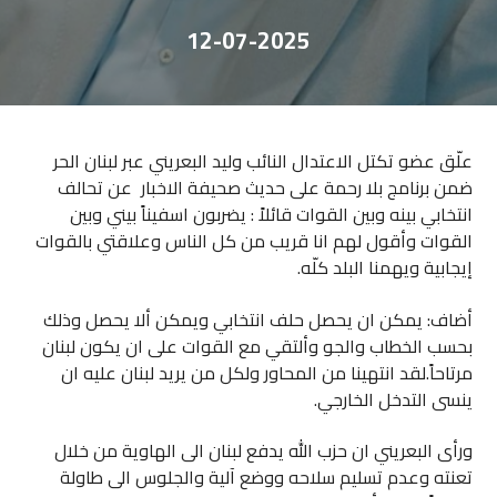
12-07-2025
علّق عضو تكتل الاعتدال النائب وليد البعريني عبر لبنان الحر
ضمن برنامج بلا رحمة على حديث صحيفة الاخبار عن تحالف
انتخابي بينه وبين القوات قائلاً : يضربون اسفيناً بيني وبين
القوات وأقول لهم انا قريب من كل الناس وعلاقتي بالقوات
إيجابية ويهمنا البلد كلّه.
أضاف: يمكن ان يحصل حلف انتخابي ويمكن ألا يحصل وذلك
بحسب الخطاب والجو وألتقي مع القوات على ان يكون لبنان
مرتاحاً.لقد انتهينا من المحاور ولكل من يريد لبنان عليه ان
ينسى التدخل الخارجي.
ورأى البعريني ان حزب الله يدفع لبنان الى الهاوية من خلال
تعنته وعدم تسليم سلاحه ووضع آلية والجلوس الى طاولة