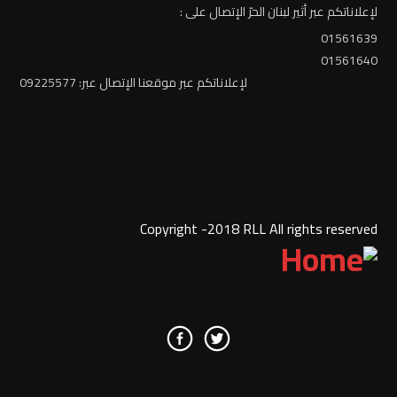
لإعلاناتكم عبر أثير لبنان الحرّ الإتصال على :
01561639
01561640
لإعلاناتكم عبر موقعنا الإتصال عبر: 09225577
Copyright -2018 RLL All rights reserved