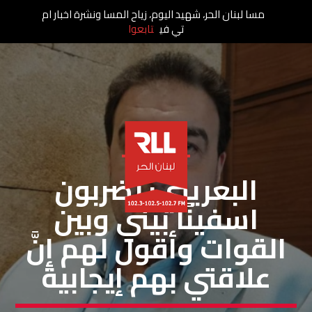
مسا لبنان الحر، شهيد اليوم، زياح المسا ونشرة اخبار ام
تي في
تابعوا
خاص لبنان الحر
البعريني: يضربون
اسفينًا بيني وبين
القوات وأقول لهم إِنَّ
علاقتي بهم إيجابية