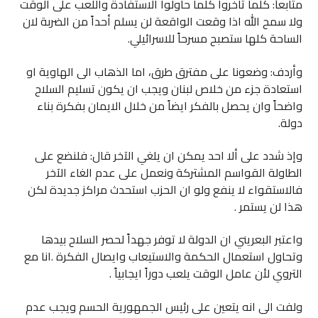
متابعاً: كلما تأخروا كلما حاولوا الاستفادة واللعب على الوقت
ولا سمح الله اذا وقعت الواقعة لن يسلم أحداً من الضربة لان
الساحة كلها ستصبح مسرحاً للاسرائيلي.
وأردف: وضعونا على مفترق طرق، اما الذهاب الى الهاوية او
استعادة جزء من خلاص لبنان ويجب ان يكون تسليم السلاح
واضحاً وان يحصل بالفكر ايضاً من خلال الايمان بفكرة بناء
دولة.
وإذ شدد على ألا احد يمكن ان يلغي الآخر قال: فلنضع على
الطاولة القواسم المشتركة ونعمل على عدم الغاء الآخر
فالاستقواء لا ينفع ولو ان الحزب استحدث مراكز جديدة لكن
هذا لن يستمر .
واعتبر البعريني ان الدولة لا توفر جهداً لحصر السلاح بيدها
وتحاول استعمال الحكمة والاستيعاب وايصال الفكرة .انا مع
التروي لأن عامل الوقت يلعب دوراً ايجابياً .
ولفت الى انه يتعين على رئيس الجمهورية الحسم ويجب عدم