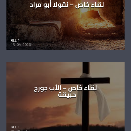
لقاء خاص – نقولا أبو مراد
RLL 1
13-04-2026
لقاء خاص – الأب جورج
حبيقة
RLL 1
06-04-2026