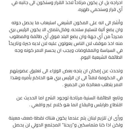
احراجه بل ان يكون مرتاحاً لاخذ القرار وسنكون الى جانبه في
أي قرار وسنحمي ظهره.
وأشار الى انه على المكون الشيعي استيعاب ما يحصل حوله
وان يضع آلية لتسليم سلاحه. وقال:نتمنى الا يكون الرئيس بري
محرجاً من أي جهة وان يضع البلد فوق أي طائفة والمطلوب
منه اخذ موقف لان الناس يعولون عليه لان لديه خبرة وتاريخاً
في السياسة والمفاوضات ويجب ان يحسم الامر كونه وجه
الطائفة الشيعية اليوم.
وتحدث عن إمكان ان يتجه بعض الوزراء الى تعليق عضويتهم
في الحكومة لافتاً الى ان الرئيس بري هو الحاكم بأمره وهذا
الامر يتطلب معالجة من الجميع .
وتابع: الطائفة السنية مرتاحة لوجود الشرع اما الحديث عن
اقتطاع طرابلس والبقاع انما هو كلام غير واقعي .
ورأى ان تلزيم لبنان يتم عندما يكون هناك نقطة ضعف معينة
ولكن اذا كنا متماسكين و”ريحنا” المجتمع الدولي لن يحصل