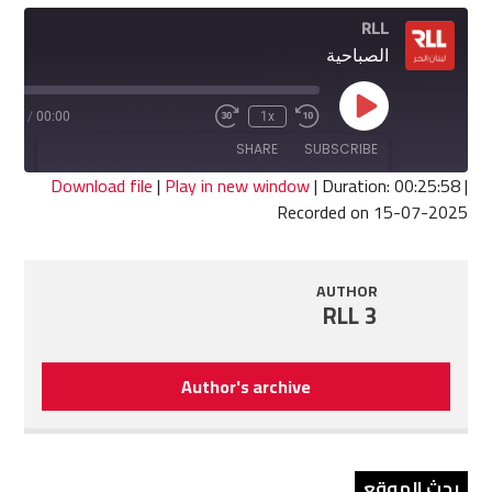
RLL
الصباحية
Play
5:58
/
00:00
1x
Fast
Rewind
Episode
Forward
10
SHARE
SUBSCRIBE
30
Seconds
seconds
Download file
|
Play in new window
|
Duration: 00:25:58
|
Recorded on 15-07-2025
SHARE
RSS FEED
LINK
AUTHOR
RLL 3
EMBED
Author's archive
بحث الموقع