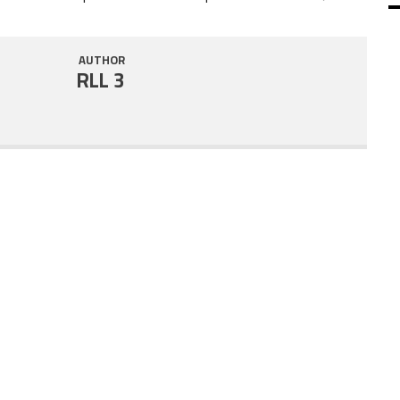
SHARE
RSS FEED
AUTHOR
LINK
RLL 3
EMBED