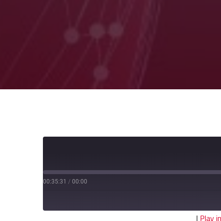
00:35:31
/
00:00
|
Play 