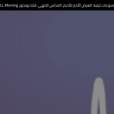
وعات ليلية، العرض الأخير للأخبار، القداس الالهي، قلنا بونجور، RLL Morning