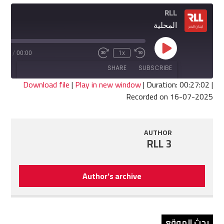
RLL
المحلية
Play
7:02
/
00:00
1x
Fast
Rewind
Episode
Forward
10
SHARE
SUBSCRIBE
30
Seconds
seconds
Download file
|
Play in new window
|
Duration: 00:27:02
|
Recorded on 16-07-2025
SHARE
RSS FEED
LINK
AUTHOR
RLL 3
EMBED
Author's archive
بحث الموقع