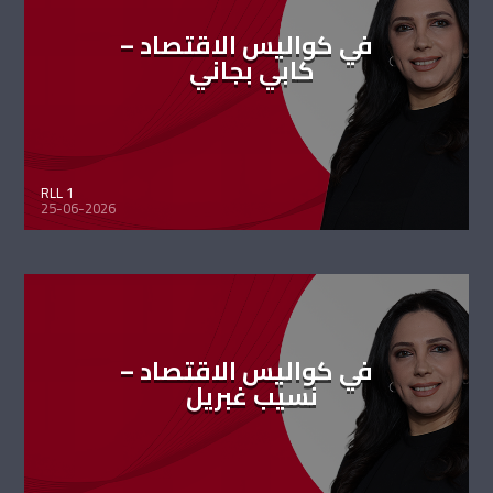
في كواليس الاقتصاد –
كابي بجاني
RLL 1
25-06-2026
في كواليس الاقتصاد –
نسيب غبريل