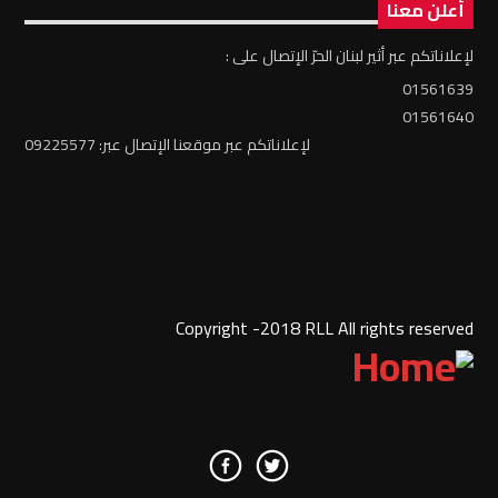
أعلن معنا
لإعلاناتكم عبر أثير لبنان الحرّ الإتصال على :
01561639
01561640
لإعلاناتكم عبر موقعنا الإتصال عبر: 09225577
Copyright -2018 RLL All rights reserved