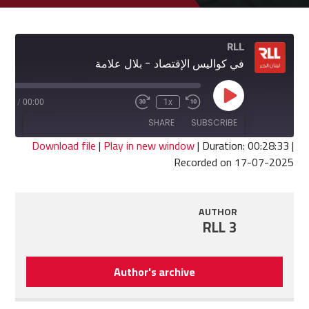
RLL
في كواليس الإقتصاد - بلال علامة
Play
8:33
/
00:00
1x
Fast
Rewind
Episode
Forward
10
SHARE
SUBSCRIBE
30
Seconds
seconds
Download file
|
Play in new window
|
Duration: 00:28:33
|
Recorded on 17-07-2025
SHARE
RSS FEED
LINK
AUTHOR
RLL 3
EMBED
Author's archive