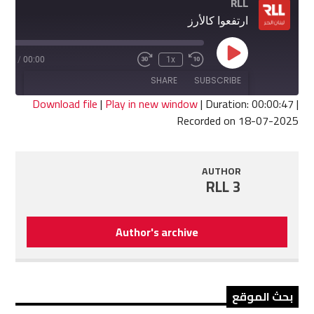
RLL
ارتفعوا كالأرز
Play
0:47
/
00:00
1x
Fast
Rewind
Episode
Forward
10
SHARE
SUBSCRIBE
30
Seconds
seconds
Download file
|
Play in new window
|
Duration: 00:00:47
|
Recorded on 18-07-2025
SHARE
RSS FEED
LINK
AUTHOR
RLL 3
EMBED
Author's archive
بحث الموقع