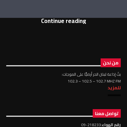
Continue reading
من نحن
بثّ إذاعة لبنان الحر أرضيًّا على الموجات:
102.3 – 102.5 – 102.7 MHZ FM
للمزيد
تواصل معنا
رقم الهواء
:218233-09