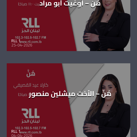
هُنَّ – أوغيت أبو مراد
RLL 1
25-04-2026
هُنّ – الأخت ميشلين منصور
RLL 1
04-04-2026