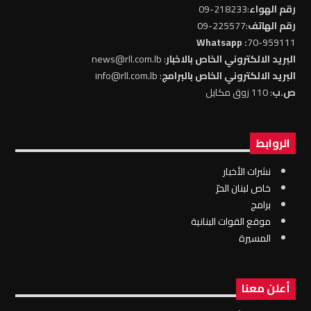
رقم الهواء
:218233-09
رقم الهاتف
:225577-09
: Whatsapp
70-959111
البريد الالكتروني الخاص بالاخبار
: news@rll.com.lb
البريد الالكتروني الخاص بالبرامج
: info@rll.com.lb
ص.ب
: 110 زوق مكايل
الروابط
نشرات الأخبار
خاص لبنان الحرّ
برامج
موقع القوات البنانية
المسيرة
أعلن معنا