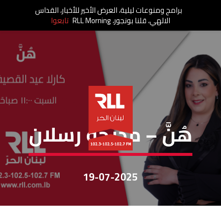
برامج ومنوعات ليلية، العرض الأخير للأخبار، القداس
الالهي، قلنا بونجور، RLL Morning
تابعوا
هُنَّ
هُنَّ – مديحة رسلان
19-07-2025