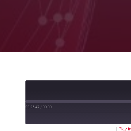
00:25:47
/
00:00
|
Play 