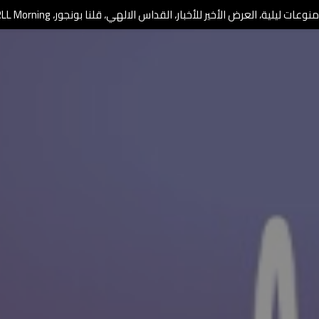
وعات ليلية، العرض الأخير للأخبار، القداس الالهي، قلنا بونجور، RLL Morning