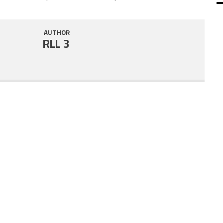
SHARE
RSS FEED
AUTHOR
LINK
RLL 3
EMBED