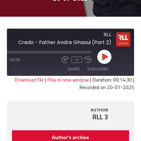
RLL
Credo - Father Andre Ghaoui (Part 2)
Play
4:30
/
00:00
1x
Fast
Rewind
Episode
Forward
10
SHARE
SUBSCRIBE
30
Seconds
seconds
Download file
|
Play in new window
|
Duration: 00:14:30
|
Recorded on 20-07-2025
SHARE
RSS FEED
LINK
AUTHOR
RLL 3
EMBED
Author's archive