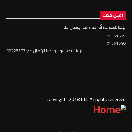
أعلن معنا
لإعلاناتكم عبر أثير لبنان الحرّ الإتصال على :
01561639
01561640
لإعلاناتكم عبر موقعنا الإتصال عبر: 09225577
Copyright -2018 RLL All rights reserved