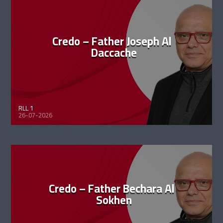
Credo – Father Joseph Al
Daccache
RLL 1
26-07-2026
Credo – Father Bechara Al
Sokhen