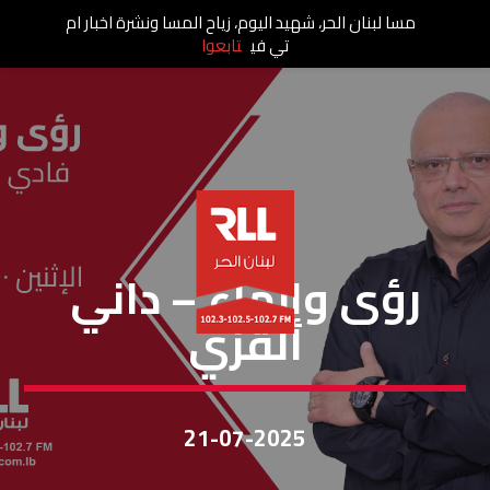
مسا لبنان الحر، شهيد اليوم، زياح المسا ونشرة اخبار ام
تي في
تابعوا
رؤى وإنماء
رؤى وإنماء – داني
القزي
21-07-2025