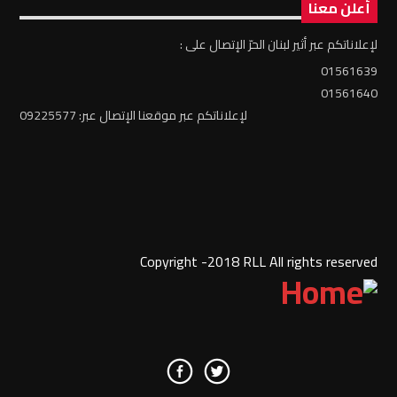
أعلن معنا
لإعلاناتكم عبر أثير لبنان الحرّ الإتصال على :
01561639
01561640
لإعلاناتكم عبر موقعنا الإتصال عبر: 09225577
Copyright -2018 RLL All rights reserved