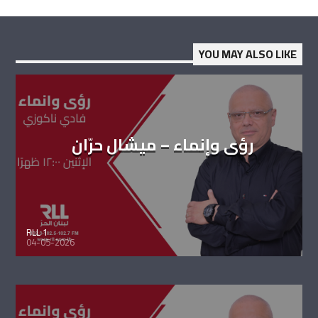
YOU MAY ALSO LIKE
رؤى وإنماء – ميشال حرّان
RLL 1
04-05-2026