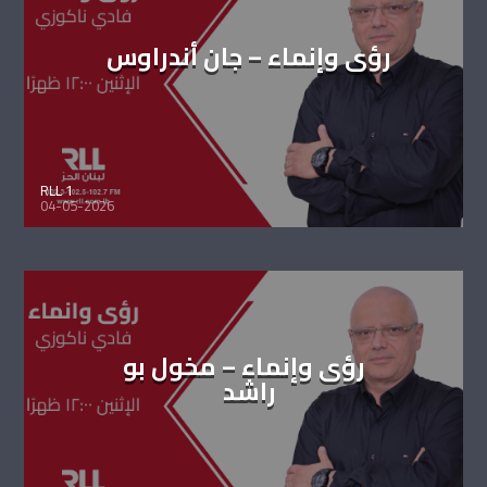
رؤى وإنماء – جان أندراوس
RLL 1
04-05-2026
رؤى وإنماء – مخول بو
راشد