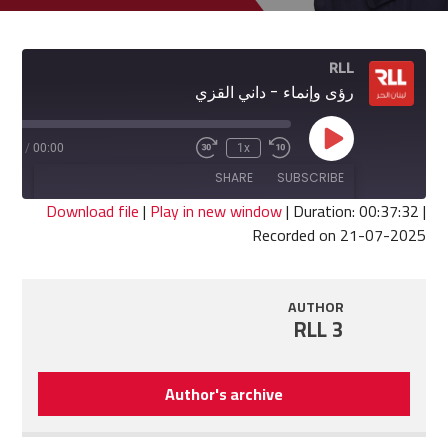
RLL
رؤى وإنماء - داني القزي
Play
7:32
/
00:00
1x
Fast
Rewind
Episode
Forward
10
SHARE
SUBSCRIBE
30
Seconds
seconds
Download file
|
Play in new window
|
Duration: 00:37:32
|
Recorded on 21-07-2025
SHARE
RSS FEED
LINK
AUTHOR
RLL 3
EMBED
Author's archive