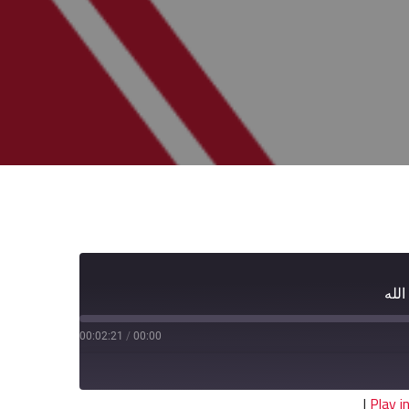
لله
00:02:21
/
00:00
|
Play 