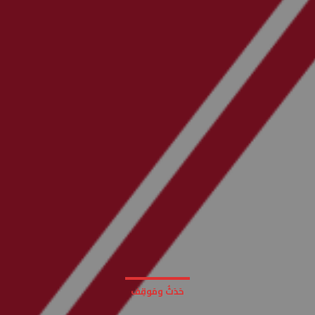
حَدَثٌ ومَوقِف