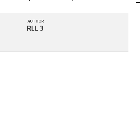
SHARE
RSS FEED
AUTHOR
LINK
RLL 3
EMBED