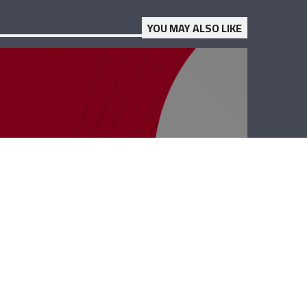
YOU MAY ALSO LIKE
حدث وموقف –
يوسف رجّي أو
الدبلوماسيّة
المُغَيَّبة