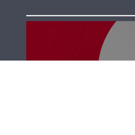
حدث وموقف –
حزب الله وحُرمة
الموت