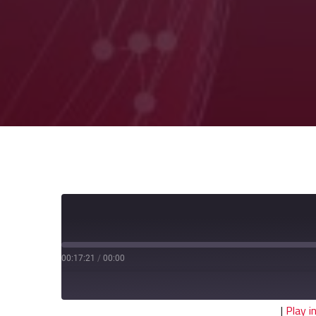
00:17:21
/
00:00
|
Play 