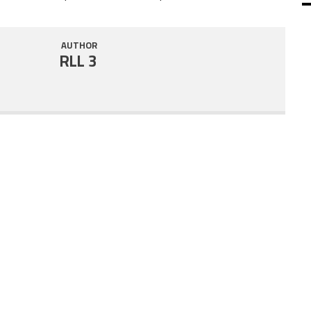
SHARE
RSS FEED
AUTHOR
LINK
RLL 3
EMBED