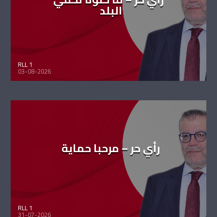
البلد
RLL 1
03-08-2026
رأي حر – مرحبا حماية
RLL 1
31-07-2026