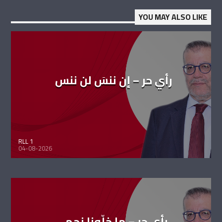
YOU MAY ALSO LIKE
رأي حر – إن ننسَ لن ننس
RLL 1
04-08-2026
رأي حر – ما خلّونا نحمي