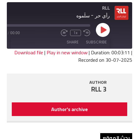
RLL
رأي حر - سلّموه
Play
3:11
/
00:00
1x
Fast
Rewind
Episode
Forward
10
SHARE
SUBSCRIBE
30
Seconds
seconds
Download file
|
Play in new window
|
Duration: 00:03:11
|
Recorded on 30-07-2025
SHARE
RSS FEED
LINK
AUTHOR
RLL 3
EMBED
Author's archive
بحث الموقع