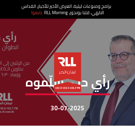
برامج ومنوعات ليلية، العرض الأخير للأخبار، القداس
الالهي، قلنا بونجور، RLL Morning
تابعوا
رأي حر
رأي حر – سلّموه
30-07-2025