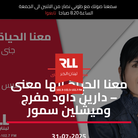
سمعنا صوتك مع طوني نصار: من الاثنين الى الجمعة
الساعة 8.20 صباحا
تابعوا
معنا الحياة الها معنى
معنا الحياة إلها معنى
– دارين داود مفرج
وميشلين سمور
31-07-2025