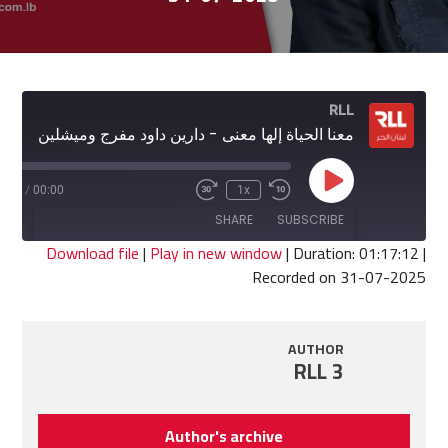
RLL
معنا الحياة إلها معنى - دارين داود مفرج وميشلين سمور
Play
7:12
/
00:00
1x
Fast
Rewind
Episode
Forward
10
SHARE
SUBSCRIBE
30
Seconds
seconds
Download file
|
Play in new window
|
Duration: 01:17:12
|
Recorded on 31-07-2025
SHARE
RSS FEED
LINK
AUTHOR
RLL 3
EMBED
Author's archive