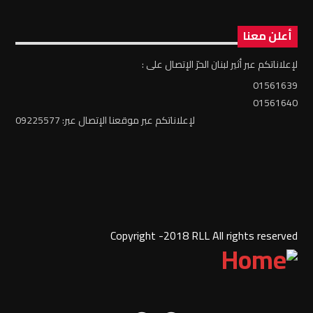
أعلن معنا
لإعلاناتكم عبر أثير لبنان الحرّ الإتصال على :
01561639
01561640
لإعلاناتكم عبر موقعنا الإتصال عبر: 09225577
Copyright -2018 RLL All rights reserved