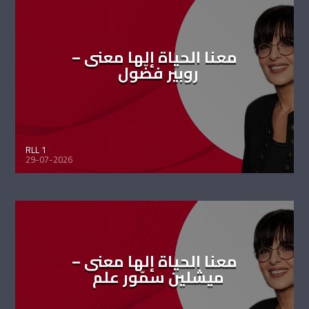
معنا الحياة إلها معنى –
روبير فضّول
RLL 1
29-07-2026
معنا الحياة إلها معنى –
ميشلين سمّور علم