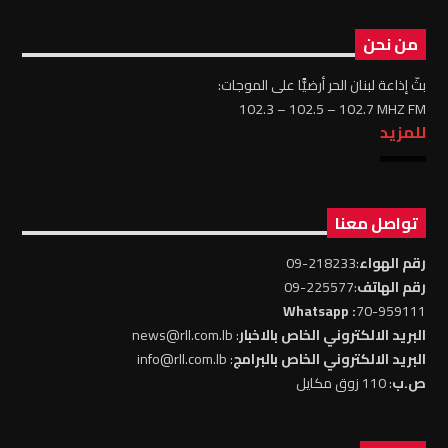
من نحن
بثّ إذاعة لبنان الحر أرضيًّا على الموجات:
102.3 – 102.5 – 102.7 MHZ FM
للمزيد
تواصل معنا
رقم الهواء
:218233-09
رقم الهاتف
:225577-09
: Whatsapp
70-959111
البريد الالكتروني الخاص بالاخبار
: news@rll.com.lb
البريد الالكتروني الخاص بالبرامج
: info@rll.com.lb
ص.ب
: 110 زوق مكايل