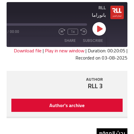
RLL
بانوراما
Play
0:05
/
00:00
1x
Fast
Rewind
Episode
Forward
10
SHARE
SUBSCRIBE
30
Seconds
seconds
Download file
|
Play in new window
|
Duration: 00:20:05
|
Recorded on 03-08-2025
SHARE
RSS FEED
LINK
AUTHOR
RLL 3
EMBED
Author's archive
بحث الموقع