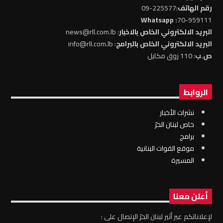
رقم الهاتف
:225577-09
: Whatsapp
70-959111
البريد الالكتروني الخاص بالاخبار
: news@rll.com.lb
البريد الالكتروني الخاص بالبرامج
: info@rll.com.lb
ص.ب
: 110 زوق مكايل
الروابط
نشرات الأخبار
خاص لبنان الحرّ
برامج
موقع القوات البنانية
المسيرة
أعلن معنا
لإعلاناتكم عبر أثير لبنان الحرّ الإتصال على :