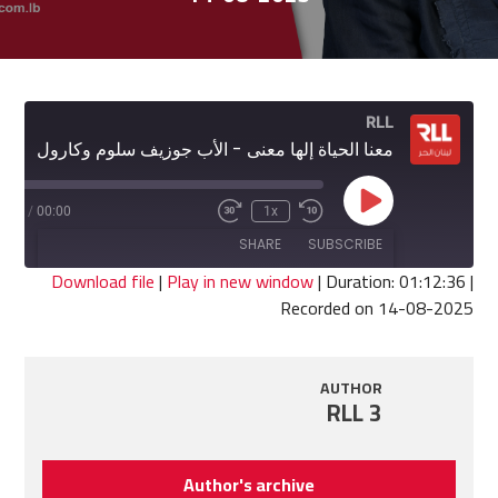
RLL
معنا الحياة إلها معنى - الأب جوزيف سلوم وكارول سعادة
Play
2:36
/
00:00
1x
Fast
Rewind
Episode
Forward
10
SHARE
SUBSCRIBE
30
Seconds
seconds
Download file
|
Play in new window
|
Duration: 01:12:36
|
Recorded on 14-08-2025
SHARE
RSS FEED
LINK
AUTHOR
RLL 3
EMBED
Author's archive