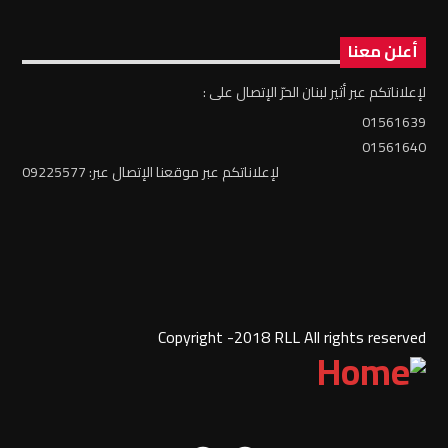
أعلن معنا
لإعلاناتكم عبر أثير لبنان الحرّ الإتصال على :
01561639
01561640
لإعلاناتكم عبر موقعنا الإتصال عبر: 09225577
Copyright -2018 RLL All rights reserved