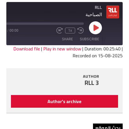
RLL
الصباحية
Play
5:40
/
00:00
1x
Fast
Rewind
Episode
Forward
10
SHARE
SUBSCRIBE
30
Seconds
seconds
Download file
|
Play in new window
|
Duration: 00:25:40
|
Recorded on 15-08-2025
SHARE
RSS FEED
LINK
AUTHOR
RLL 3
EMBED
Author's archive
بحث الموقع