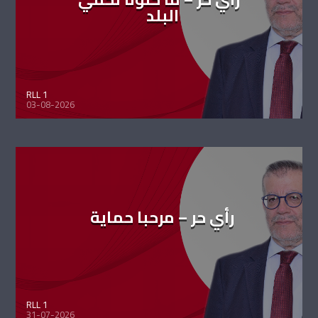
البلد
RLL 1
03-08-2026
رأي حر – مرحبا حماية
RLL 1
31-07-2026