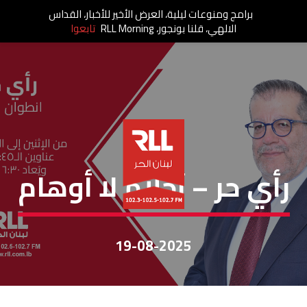
برامج ومنوعات ليلية، العرض الأخير للأخبار، القداس
الالهي، قلنا بونجور، RLL Morning
تابعوا
رأي حر
رأي حر – أحلام لا أوهام
19-08-2025