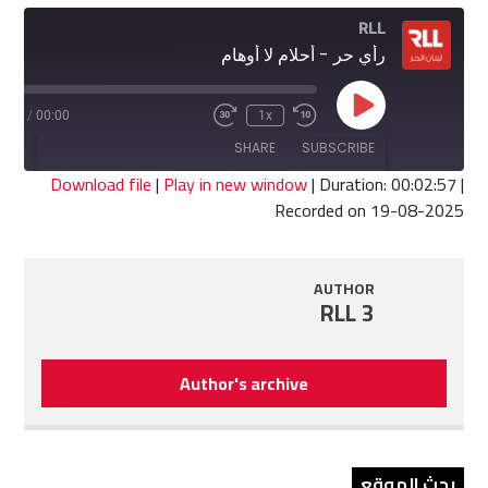
RLL
رأي حر - أحلام لا أوهام
Play
2:57
/
00:00
1x
Fast
Rewind
Episode
Forward
10
SHARE
SUBSCRIBE
30
Seconds
seconds
Download file
|
Play in new window
|
Duration: 00:02:57
|
Recorded on 19-08-2025
SHARE
RSS FEED
LINK
AUTHOR
RLL 3
EMBED
Author's archive
بحث الموقع