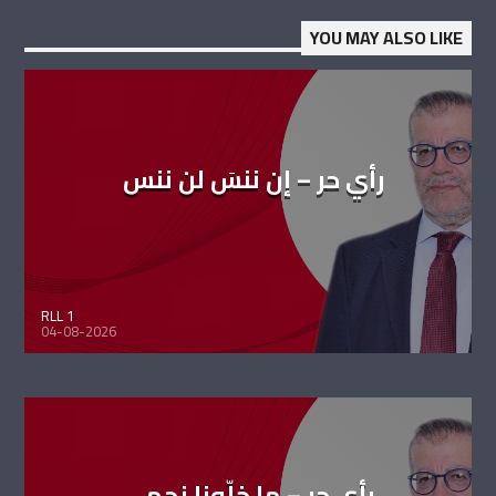
YOU MAY ALSO LIKE
رأي حر – إن ننسَ لن ننس
RLL 1
04-08-2026
رأي حر – ما خلّونا نحمي