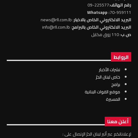
رقم الهاتف
:225577-09
: Whatsapp
70-959111
البريد الالكتروني الخاص بالاخبار
: news@rll.com.lb
البريد الالكتروني الخاص بالبرامج
: info@rll.com.lb
ص.ب
: 110 زوق مكايل
الروابط
نشرات الأخبار
خاص لبنان الحرّ
برامج
موقع القوات البنانية
المسيرة
أعلن معنا
لإعلاناتكم عبر أثير لبنان الحرّ الإتصال على :