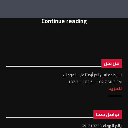
Continue reading
من نحن
بثّ إذاعة لبنان الحر أرضيًّا على الموجات:
102.3 – 102.5 – 102.7 MHZ FM
للمزيد
تواصل معنا
رقم الهواء
:218233-09