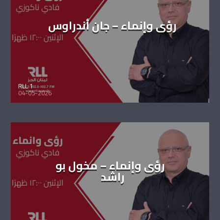
رؤى وإنماء – جان أندراوس
RLL 1
04-05-2026
رؤى وإنماء – مخول بو
راشد