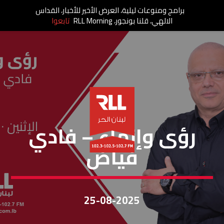
برامج ومنوعات ليلية، العرض الأخير للأخبار، القداس
الالهي، قلنا بونجور، RLL Morning
تابعوا
رؤى وإنماء
رؤى وإنماء – فادي
فيّاض
25-08-2025