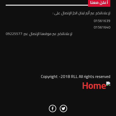
أعلن معنا
لإعلاناتكم عبر أثير لبنان الحرّ الإتصال على :
01561639
01561640
لإعلاناتكم عبر موقعنا الإتصال عبر: 09225577
Copyright -2018 RLL All rights reserved