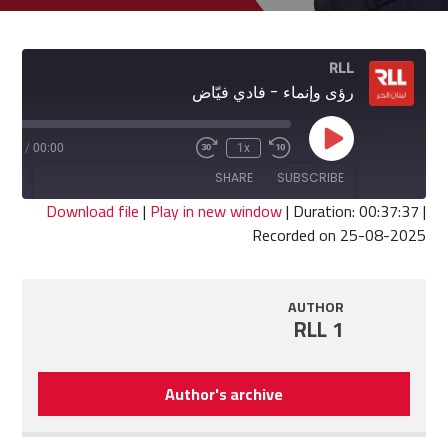
RLL
رؤى وإنماء - فادي فيّاض
Play
7:37
/
00:00
1x
Fast
Rewind
Episode
Forward
10
SHARE
SUBSCRIBE
30
Seconds
seconds
Download file
|
Play in new window
|
Duration: 00:37:37
|
Recorded on 25-08-2025
SHARE
RSS FEED
LINK
AUTHOR
RLL 1
EMBED
Author's archive