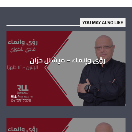
YOU MAY ALSO LIKE
رؤى وإنماء – ميشال حرّان
RLL 1
04-05-2026