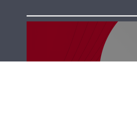
رأي حر – ما خلّونا
نحمي البلد