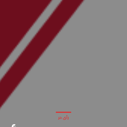
رأي حر