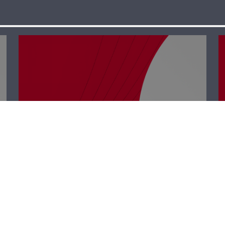
رأي حر – مرحبا
حماية