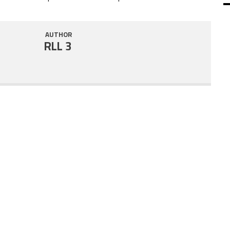
SHARE
RSS FEED
AUTHOR
LINK
RLL 3
EMBED