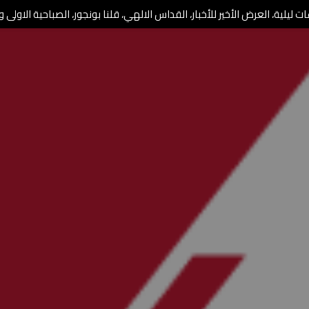
 ليلية، العرض الأخير للأخبار، القداس الالهي، قلنا بونجور، الصباحية الاولى وا