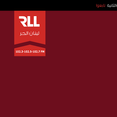
لثانية
تابعوا