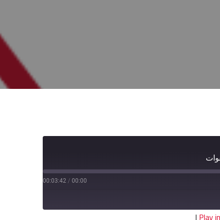
وات
00:03:42
/
00:00
|
Play 