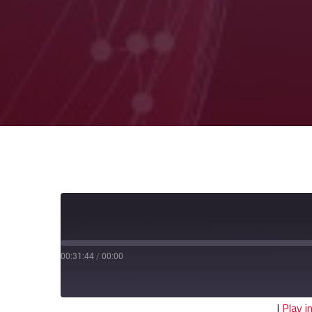
00:31:44
/
00:00
|
Play 