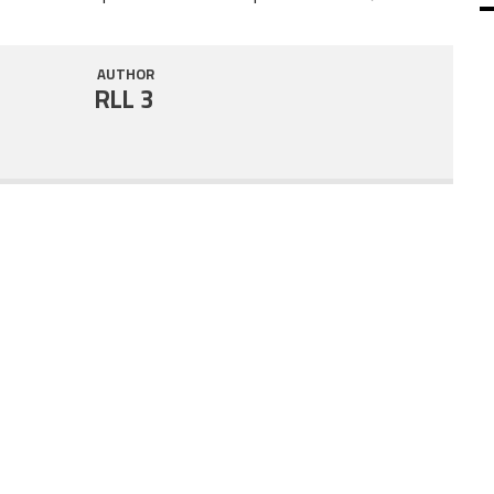
SHARE
RSS FEED
AUTHOR
LINK
RLL 3
EMBED