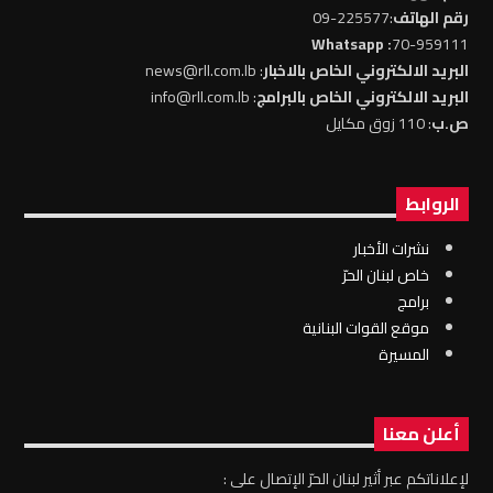
رقم الهاتف
:225577-09
: Whatsapp
70-959111
البريد الالكتروني الخاص بالاخبار
: news@rll.com.lb
البريد الالكتروني الخاص بالبرامج
: info@rll.com.lb
ص.ب
: 110 زوق مكايل
الروابط
نشرات الأخبار
خاص لبنان الحرّ
برامج
موقع القوات البنانية
المسيرة
أعلن معنا
لإعلاناتكم عبر أثير لبنان الحرّ الإتصال على :