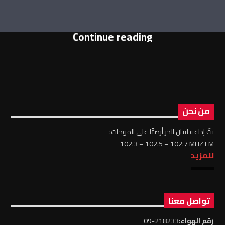
Continue reading
من نحن
بثّ إذاعة لبنان الحر أرضيًّا على الموجات:
102.3 – 102.5 – 102.7 MHZ FM
للمزيد
تواصل معنا
رقم الهواء
:218233-09