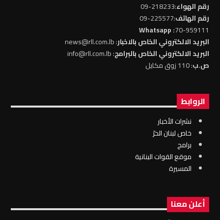
رقم الهواء
:218233-09
رقم الهاتف
:225577-09
: Whatsapp
70-959111
البريد الالكتروني الخاص بالاخبار
: news@rll.com.lb
البريد الالكتروني الخاص بالبرامج
: info@rll.com.lb
ص.ب
: 110 زوق مكايل
الروابط
نشرات الأخبار
خاص لبنان الحرّ
برامج
موقع القوات البنانية
المسيرة
أعلن معنا