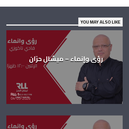
YOU MAY ALSO LIKE
رؤى وإنماء – ميشال حرّان
RLL 1
04-05-2026