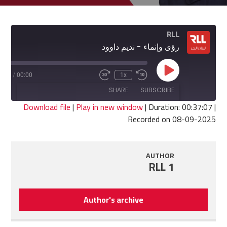
RLL
رؤى وإنماء - نديم داوود
Play
7:07
/
00:00
1x
Fast
Rewind
Episode
Forward
10
SHARE
SUBSCRIBE
30
Seconds
seconds
Download file
|
Play in new window
|
Duration: 00:37:07
|
Recorded on 08-09-2025
SHARE
RSS FEED
LINK
AUTHOR
RLL 1
EMBED
Author's archive