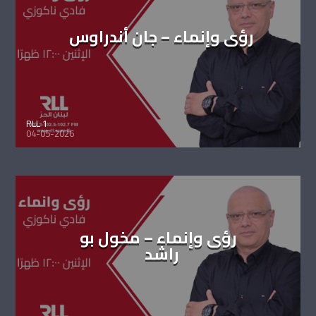
رؤى وإنماء – جان أندراوس
RLL 1
04-05-2026
رؤى وإنماء – مخول بو
راشد