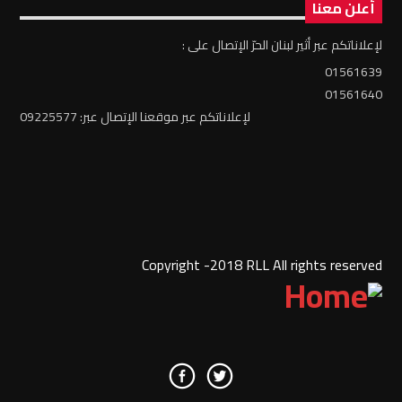
أعلن معنا
لإعلاناتكم عبر أثير لبنان الحرّ الإتصال على :
01561639
01561640
لإعلاناتكم عبر موقعنا الإتصال عبر: 09225577
Copyright -2018 RLL All rights reserved