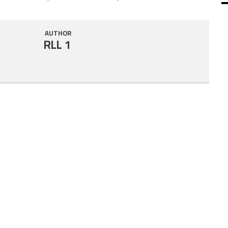
SHARE
RSS FEED
AUTHOR
LINK
RLL 1
EMBED