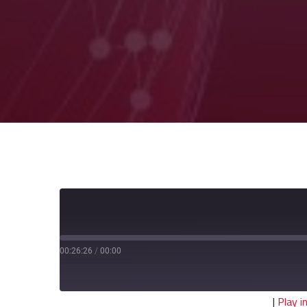
00:26:26
/
00:00
|
Play 