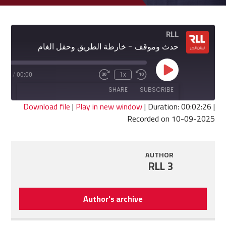
RLL
حدث وموقف - خارطة الطريق وحقل الغام
Play
2:26
/
00:00
1x
Fast
Rewind
Episode
Forward
10
SHARE
SUBSCRIBE
30
Seconds
seconds
Download file
|
Play in new window
|
Duration: 00:02:26
|
Recorded on 10-09-2025
SHARE
RSS FEED
LINK
AUTHOR
RLL 3
EMBED
Author's archive