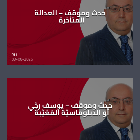
حدث وموقف – العدالة
المتأخرة
RLL 1
03-08-2026
حدث وموقف – يوسف رجّي
أو الدبلوماسيّة المُغَيَّبة