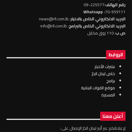
رقم الهاتف
:225577-09
: Whatsapp
70-959111
البريد الالكتروني الخاص بالاخبار
: news@rll.com.lb
البريد الالكتروني الخاص بالبرامج
: info@rll.com.lb
ص.ب
: 110 زوق مكايل
الروابط
نشرات الأخبار
خاص لبنان الحرّ
برامج
موقع القوات البنانية
المسيرة
أعلن معنا
لإعلاناتكم عبر أثير لبنان الحرّ الإتصال على :