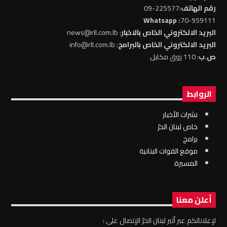
رقم الهاتف
:225577-09
: Whatsapp
70-959111
البريد الالكتروني الخاص بالاخبار
: news@rll.com.lb
البريد الالكتروني الخاص بالبرامج
: info@rll.com.lb
ص.ب
: 110 زوق مكايل
الروابط
نشرات الأخبار
خاص لبنان الحرّ
برامج
موقع القوات البنانية
المسيرة
أعلن معنا
لإعلاناتكم عبر أثير لبنان الحرّ الإتصال على :