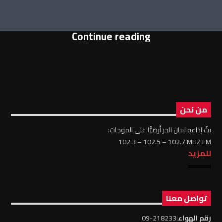
Continue reading
من نحن
بثّ إذاعة لبنان الحر أرضيًّا على الموجات:
102.3 – 102.5 – 102.7 MHZ FM
للمزيد
تواصل معنا
رقم الهواء
:218233-09